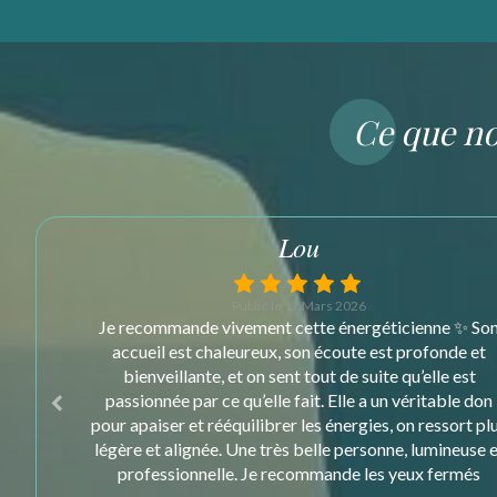
Ce que no
Elisabeth
Publié le 13 Janvier 2026
e ✨ Son
Justine est une personne très solaire, bienveillante et 
nde et
l'écoute. C'est un plaisir d'apprendre avec elle. J'ai déj
e est
fait la formation CristalAme et bientôt Métatron, il 
ble don
tarde.
sort plus
neuse et
ermés