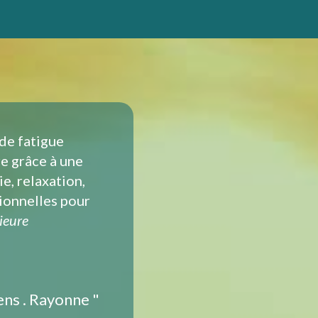
 de fatigue
e grâce à une
e, relaxation,
tionnelles pour
rieure
ens . Rayonne "