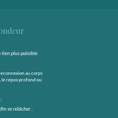
ofondeur
 lien plus paisible
 reconnexion au corps
i, le repos profond ou
:
in se relâcher .