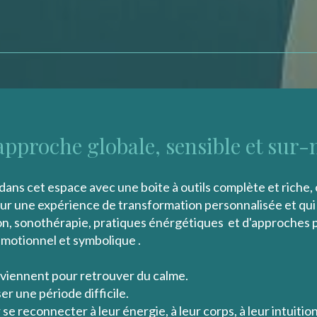
approche globale, sensible et sur
ns cet espace avec une boite à outils complète et riche, 
r une expérience de transformation personnalisée et qui 
on, sonothérapie, pratiques énérgétiques et d'approches p
otionnel et symbolique .
viennent pour retrouver du calme.
er une période difficile.
e reconnecter à leur énergie, à leur corps, à leur intuition o