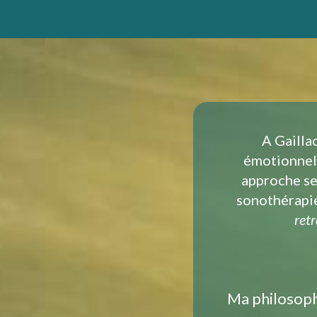
A Gailla
émotionnell
approche se
sonothérapie
ret
Ma philosoph