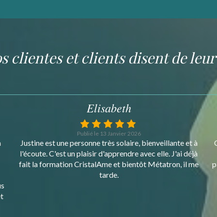
s clientes et clients disent de leu
Elisabeth
Publié le 13 Janvier 2026
à
Comment ne pas apprécier Justine? C'est une personne
U
à
solaire avec qui il est simple de communiquer et
me
partager. Elle est bienveillante et à l'écoute. J'ai fait avec
elle la formation CristalAme et prochainement le
système Métatron, il me tarde :)