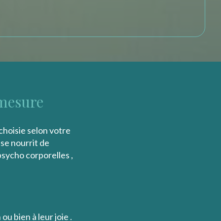
-mesure
choisie selon votre
se nourrit de
sycho corporelles ,
u bien à leur joie .