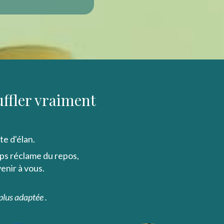
uffler vraiment
te d'élan.
rps réclame du repos,
enir à vous.
plus adaptée .